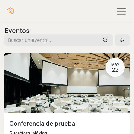
Eventos
MAY
22
Conferencia de prueba
Querétaro
,
México