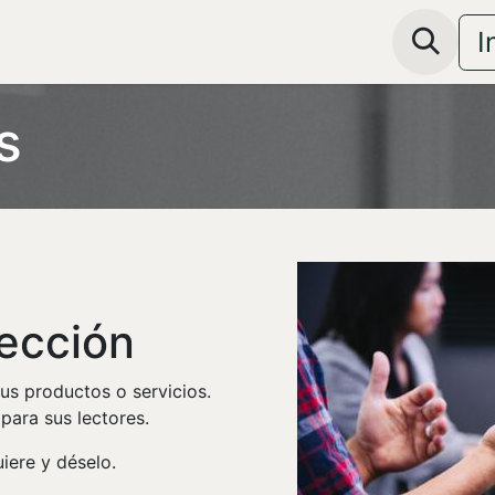
I
s
sección
us productos o servicios.
 para sus lectores.
iere y déselo.